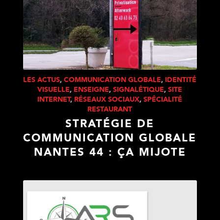
LES ACTUS
,
COMMUNICATION GLOBALE
,
IDENTITÉ
VISUELLE
,
ENSEIGNE
,
SIGNALÉTIQUE
,
SITE
INTERNET
,
RÉSEAUX SOCIAUX
,
SPÉCIALITÉ
RESTAURANT
STRATÉGIE DE
COMMUNICATION GLOBALE
NANTES 44 : ÇA MIJOTE