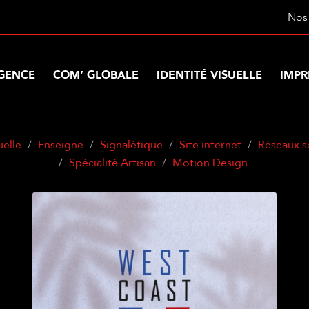
Nos 
AGENCE
COM’ GLOBALE
IDENTITÉ VISUELLE
IMPR
uelle
Enseigne
Signalétique
Site internet
Réseaux s
Spécialité Artisan
Motion Design