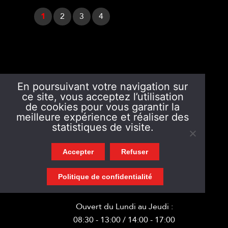
1
2
3
4
En poursuivant votre navigation sur
ce site, vous acceptez l’utilisation
de cookies pour vous garantir la
meilleure expérience et réaliser des
statistiques de visite.
4 Rue Albert Londres
Accepter
Refuser
44300 NANTES
Politique de confidentialité
Tél. : 02 55 58 44 71
Ouvert du Lundi au Jeudi :
08:30 - 13:00 / 14:00 - 17:00