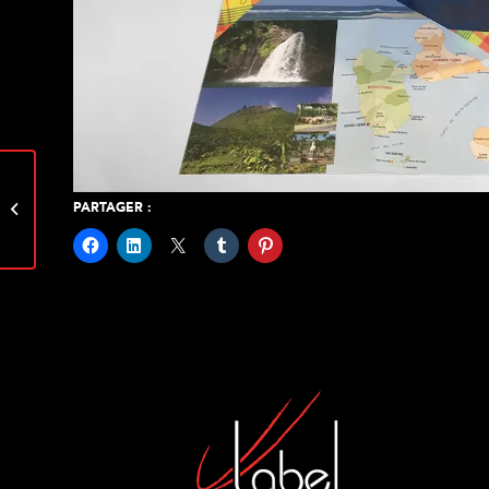
Relooking de la vitrine
PARTAGER :
de La Fiancée du
Mekong