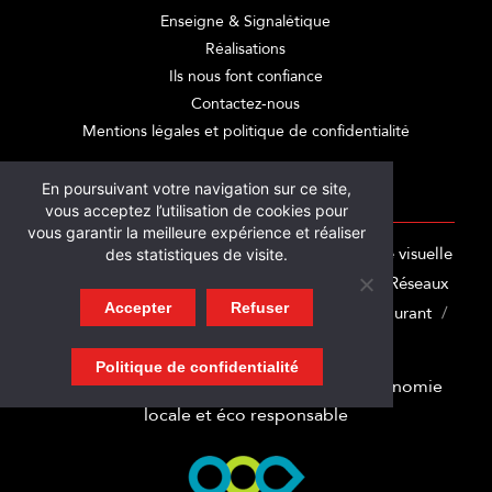
Enseigne & Signalétique
Réalisations
Ils nous font confiance
Contactez-nous
Mentions légales et politique de confidentialité
En poursuivant votre navigation sur ce site,
CATÉGORIES
vous acceptez l’utilisation de cookies pour
vous garantir la meilleure expérience et réaliser
Les Actus
Communication globale
Identité visuelle
des statistiques de visite.
Enseigne
Signalétique
Site internet
Réseaux
Accepter
Refuser
sociaux
Marquage adhésif
Spécialité Restaurant
Spécialité Artisan
Motion Design
Politique de confidentialité
Membre Nant’est entreprise, pour une économie
locale et éco responsable