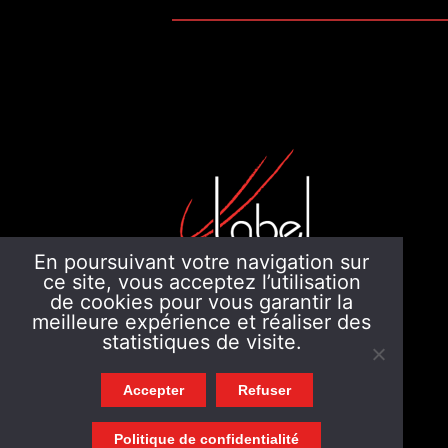
En poursuivant votre navigation sur
ce site, vous acceptez l’utilisation
de cookies pour vous garantir la
4 Rue Albert Londres
meilleure expérience et réaliser des
44300 NANTES
statistiques de visite.
Tél. : 02 55 58 44 71
Accepter
Refuser
Ouvert du Lundi au Jeudi :
08:30 - 13:00 / 14:00 - 17:00
Politique de confidentialité