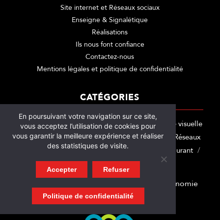
Site internet et Réseaux sociaux
Enseigne & Signalétique
Réalisations
Ils nous font confiance
Contactez-nous
Mentions légales et politique de confidentialité
CATÉGORIES
En poursuivant votre navigation sur ce site,
Les Actus
Communication globale
Identité visuelle
vous acceptez l’utilisation de cookies pour
vous garantir la meilleure expérience et réaliser
Enseigne
Signalétique
Site internet
Réseaux
des statistiques de visite.
sociaux
Marquage adhésif
Spécialité Restaurant
Spécialité Artisan
Motion Design
Accepter
Refuser
Membre Nant’est entreprise, pour une économie
locale et éco responsable
Politique de confidentialité