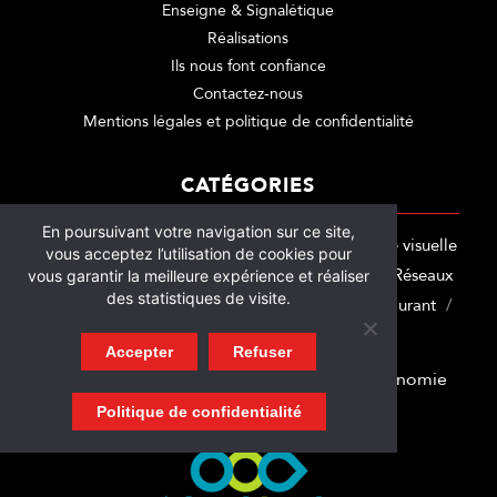
Enseigne & Signalétique
Réalisations
Ils nous font confiance
Contactez-nous
Mentions légales et politique de confidentialité
CATÉGORIES
En poursuivant votre navigation sur ce site,
Les Actus
Communication globale
Identité visuelle
vous acceptez l’utilisation de cookies pour
Enseigne
Signalétique
Site internet
Réseaux
vous garantir la meilleure expérience et réaliser
des statistiques de visite.
sociaux
Marquage adhésif
Spécialité Restaurant
Spécialité Artisan
Motion Design
Accepter
Refuser
Membre Nant’est entreprise, pour une économie
locale et éco responsable
Politique de confidentialité